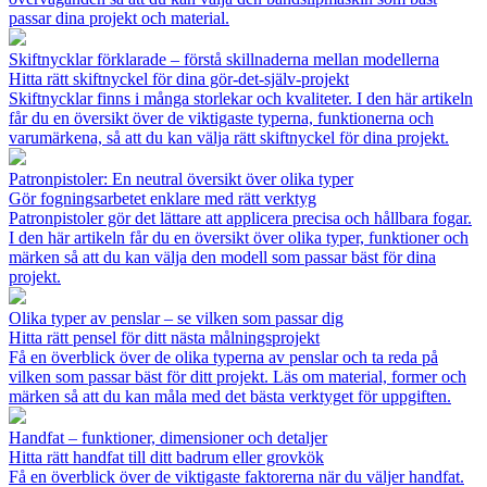
passar dina projekt och material.
Skiftnycklar förklarade – förstå skillnaderna mellan modellerna
Hitta rätt skiftnyckel för dina gör-det-själv-projekt
Skiftnycklar finns i många storlekar och kvaliteter. I den här artikeln
får du en översikt över de viktigaste typerna, funktionerna och
varumärkena, så att du kan välja rätt skiftnyckel för dina projekt.
Patronpistoler: En neutral översikt över olika typer
Gör fogningsarbetet enklare med rätt verktyg
Patronpistoler gör det lättare att applicera precisa och hållbara fogar.
I den här artikeln får du en översikt över olika typer, funktioner och
märken så att du kan välja den modell som passar bäst för dina
projekt.
Olika typer av penslar – se vilken som passar dig
Hitta rätt pensel för ditt nästa målningsprojekt
Få en överblick över de olika typerna av penslar och ta reda på
vilken som passar bäst för ditt projekt. Läs om material, former och
märken så att du kan måla med det bästa verktyget för uppgiften.
Handfat – funktioner, dimensioner och detaljer
Hitta rätt handfat till ditt badrum eller grovkök
Få en överblick över de viktigaste faktorerna när du väljer handfat.