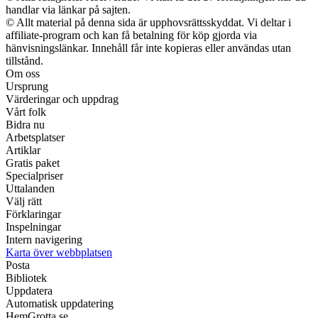
handlar via länkar på sajten.
© Allt material på denna sida är upphovsrättsskyddat. Vi deltar i
affiliate-program och kan få betalning för köp gjorda via
hänvisningslänkar. Innehåll får inte kopieras eller användas utan
tillstånd.
Om oss
Ursprung
Värderingar och uppdrag
Vårt folk
Bidra nu
Arbetsplatser
Artiklar
Gratis paket
Specialpriser
Uttalanden
Välj rätt
Förklaringar
Inspelningar
Intern navigering
Karta över webbplatsen
Posta
Bibliotek
Uppdatera
Automatisk uppdatering
HemGrotta.se