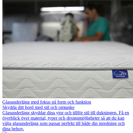
Glasunderlägg med fokus på form och funktion
Skydda ditt bord med stil och omtanke
Glasunderlägg skyddar dina ytor och tillför stil till dukningen. Få en
överblick över material, typer och designmöjligheter så att du kan
välja glasunderlägg som passar perfekt till både din inredning och
dina behov.