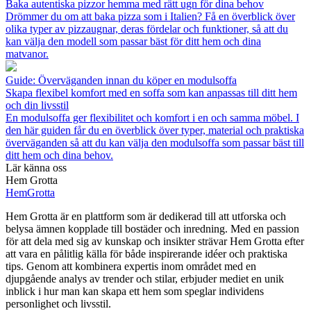
Baka autentiska pizzor hemma med rätt ugn för dina behov
Drömmer du om att baka pizza som i Italien? Få en överblick över
olika typer av pizzaugnar, deras fördelar och funktioner, så att du
kan välja den modell som passar bäst för ditt hem och dina
matvanor.
Guide: Överväganden innan du köper en modulsoffa
Skapa flexibel komfort med en soffa som kan anpassas till ditt hem
och din livsstil
En modulsoffa ger flexibilitet och komfort i en och samma möbel. I
den här guiden får du en överblick över typer, material och praktiska
överväganden så att du kan välja den modulsoffa som passar bäst till
ditt hem och dina behov.
Lär känna oss
Hem Grotta
Hem
Grotta
Hem Grotta är en plattform som är dedikerad till att utforska och
belysa ämnen kopplade till bostäder och inredning. Med en passion
för att dela med sig av kunskap och insikter strävar Hem Grotta efter
att vara en pålitlig källa för både inspirerande idéer och praktiska
tips. Genom att kombinera expertis inom området med en
djupgående analys av trender och stilar, erbjuder mediet en unik
inblick i hur man kan skapa ett hem som speglar individens
personlighet och livsstil.