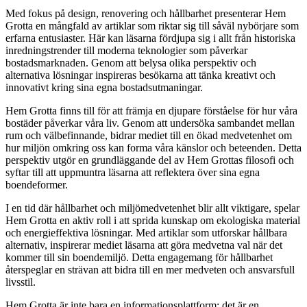
Med fokus på design, renovering och hållbarhet presenterar Hem
Grotta en mångfald av artiklar som riktar sig till såväl nybörjare som
erfarna entusiaster. Här kan läsarna fördjupa sig i allt från historiska
inredningstrender till moderna teknologier som påverkar
bostadsmarknaden. Genom att belysa olika perspektiv och
alternativa lösningar inspireras besökarna att tänka kreativt och
innovativt kring sina egna bostadsutmaningar.
Hem Grotta finns till för att främja en djupare förståelse för hur våra
bostäder påverkar våra liv. Genom att undersöka sambandet mellan
rum och välbefinnande, bidrar mediet till en ökad medvetenhet om
hur miljön omkring oss kan forma våra känslor och beteenden. Detta
perspektiv utgör en grundläggande del av Hem Grottas filosofi och
syftar till att uppmuntra läsarna att reflektera över sina egna
boendeformer.
I en tid där hållbarhet och miljömedvetenhet blir allt viktigare, spelar
Hem Grotta en aktiv roll i att sprida kunskap om ekologiska material
och energieffektiva lösningar. Med artiklar som utforskar hållbara
alternativ, inspirerar mediet läsarna att göra medvetna val när det
kommer till sin boendemiljö. Detta engagemang för hållbarhet
återspeglar en strävan att bidra till en mer medveten och ansvarsfull
livsstil.
Hem Grotta är inte bara en informationsplattform; det är en