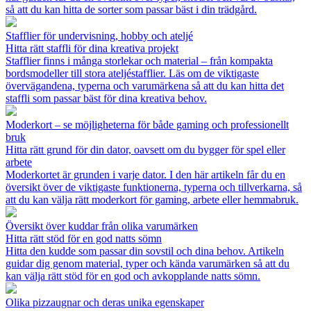
så att du kan hitta de sorter som passar bäst i din trädgård.
Stafflier för undervisning, hobby och ateljé
Hitta rätt staffli för dina kreativa projekt
Stafflier finns i många storlekar och material – från kompakta
bordsmodeller till stora ateljéstafflier. Läs om de viktigaste
övervägandena, typerna och varumärkena så att du kan hitta det
staffli som passar bäst för dina kreativa behov.
Moderkort – se möjligheterna för både gaming och professionellt
bruk
Hitta rätt grund för din dator, oavsett om du bygger för spel eller
arbete
Moderkortet är grunden i varje dator. I den här artikeln får du en
översikt över de viktigaste funktionerna, typerna och tillverkarna, så
att du kan välja rätt moderkort för gaming, arbete eller hemmabruk.
Översikt över kuddar från olika varumärken
Hitta rätt stöd för en god natts sömn
Hitta den kudde som passar din sovstil och dina behov. Artikeln
guidar dig genom material, typer och kända varumärken så att du
kan välja rätt stöd för en god och avkopplande natts sömn.
Olika pizzaugnar och deras unika egenskaper