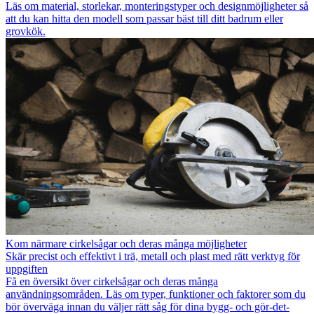
Läs om material, storlekar, monteringstyper och designmöjligheter så
att du kan hitta den modell som passar bäst till ditt badrum eller
grovkök.
Kom närmare cirkelsågar och deras många möjligheter
Skär precist och effektivt i trä, metall och plast med rätt verktyg för
uppgiften
Få en översikt över cirkelsågar och deras många
användningsområden. Läs om typer, funktioner och faktorer som du
bör överväga innan du väljer rätt såg för dina bygg- och gör-det-