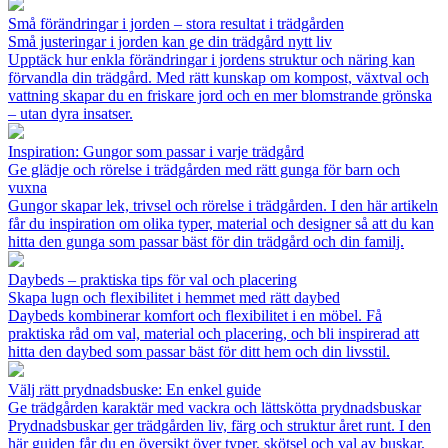
Små förändringar i jorden – stora resultat i trädgården
Små justeringar i jorden kan ge din trädgård nytt liv
Upptäck hur enkla förändringar i jordens struktur och näring kan
förvandla din trädgård. Med rätt kunskap om kompost, växtval och
vattning skapar du en friskare jord och en mer blomstrande grönska
– utan dyra insatser.
Inspiration: Gungor som passar i varje trädgård
Ge glädje och rörelse i trädgården med rätt gunga för barn och
vuxna
Gungor skapar lek, trivsel och rörelse i trädgården. I den här artikeln
får du inspiration om olika typer, material och designer så att du kan
hitta den gunga som passar bäst för din trädgård och din familj.
Daybeds – praktiska tips för val och placering
Skapa lugn och flexibilitet i hemmet med rätt daybed
Daybeds kombinerar komfort och flexibilitet i en möbel. Få
praktiska råd om val, material och placering, och bli inspirerad att
hitta den daybed som passar bäst för ditt hem och din livsstil.
Välj rätt prydnadsbuske: En enkel guide
Ge trädgården karaktär med vackra och lättskötta prydnadsbuskar
Prydnadsbuskar ger trädgården liv, färg och struktur året runt. I den
här guiden får du en översikt över typer, skötsel och val av buskar,