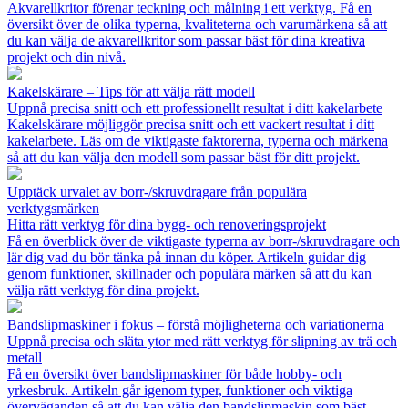
Akvarellkritor förenar teckning och målning i ett verktyg. Få en
översikt över de olika typerna, kvaliteterna och varumärkena så att
du kan välja de akvarellkritor som passar bäst för dina kreativa
projekt och din nivå.
Kakelskärare – Tips för att välja rätt modell
Uppnå precisa snitt och ett professionellt resultat i ditt kakelarbete
Kakelskärare möjliggör precisa snitt och ett vackert resultat i ditt
kakelarbete. Läs om de viktigaste faktorerna, typerna och märkena
så att du kan välja den modell som passar bäst för ditt projekt.
Upptäck urvalet av borr-/skruvdragare från populära
verktygsmärken
Hitta rätt verktyg för dina bygg- och renoveringsprojekt
Få en överblick över de viktigaste typerna av borr-/skruvdragare och
lär dig vad du bör tänka på innan du köper. Artikeln guidar dig
genom funktioner, skillnader och populära märken så att du kan
välja rätt verktyg för dina projekt.
Bandslipmaskiner i fokus – förstå möjligheterna och variationerna
Uppnå precisa och släta ytor med rätt verktyg för slipning av trä och
metall
Få en översikt över bandslipmaskiner för både hobby- och
yrkesbruk. Artikeln går igenom typer, funktioner och viktiga
överväganden så att du kan välja den bandslipmaskin som bäst