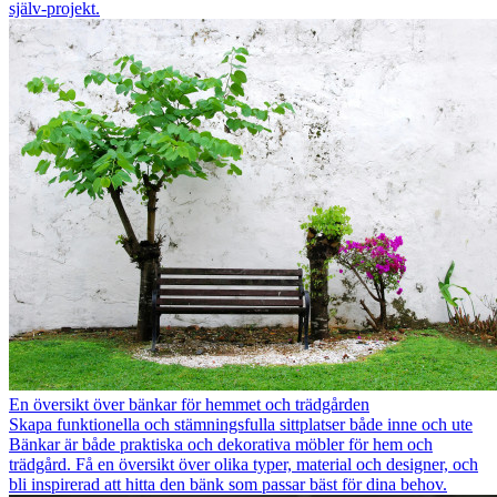
själv-projekt.
En översikt över bänkar för hemmet och trädgården
Skapa funktionella och stämningsfulla sittplatser både inne och ute
Bänkar är både praktiska och dekorativa möbler för hem och
trädgård. Få en översikt över olika typer, material och designer, och
bli inspirerad att hitta den bänk som passar bäst för dina behov.