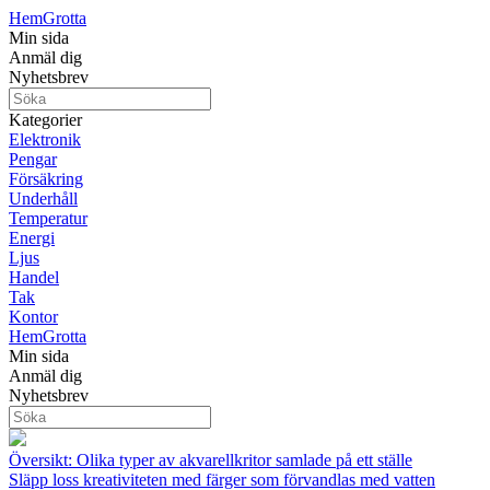
Hem
Grotta
Min sida
Anmäl dig
Nyhetsbrev
Kategorier
Elektronik
Pengar
Försäkring
Underhåll
Temperatur
Energi
Ljus
Handel
Tak
Kontor
Hem
Grotta
Min sida
Anmäl dig
Nyhetsbrev
Översikt: Olika typer av akvarellkritor samlade på ett ställe
Släpp loss kreativiteten med färger som förvandlas med vatten