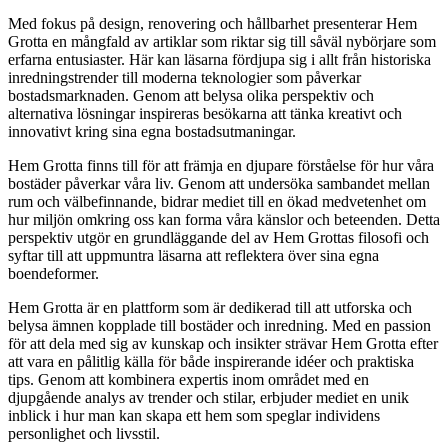
Med fokus på design, renovering och hållbarhet presenterar Hem
Grotta en mångfald av artiklar som riktar sig till såväl nybörjare som
erfarna entusiaster. Här kan läsarna fördjupa sig i allt från historiska
inredningstrender till moderna teknologier som påverkar
bostadsmarknaden. Genom att belysa olika perspektiv och
alternativa lösningar inspireras besökarna att tänka kreativt och
innovativt kring sina egna bostadsutmaningar.
Hem Grotta finns till för att främja en djupare förståelse för hur våra
bostäder påverkar våra liv. Genom att undersöka sambandet mellan
rum och välbefinnande, bidrar mediet till en ökad medvetenhet om
hur miljön omkring oss kan forma våra känslor och beteenden. Detta
perspektiv utgör en grundläggande del av Hem Grottas filosofi och
syftar till att uppmuntra läsarna att reflektera över sina egna
boendeformer.
Hem Grotta är en plattform som är dedikerad till att utforska och
belysa ämnen kopplade till bostäder och inredning. Med en passion
för att dela med sig av kunskap och insikter strävar Hem Grotta efter
att vara en pålitlig källa för både inspirerande idéer och praktiska
tips. Genom att kombinera expertis inom området med en
djupgående analys av trender och stilar, erbjuder mediet en unik
inblick i hur man kan skapa ett hem som speglar individens
personlighet och livsstil.