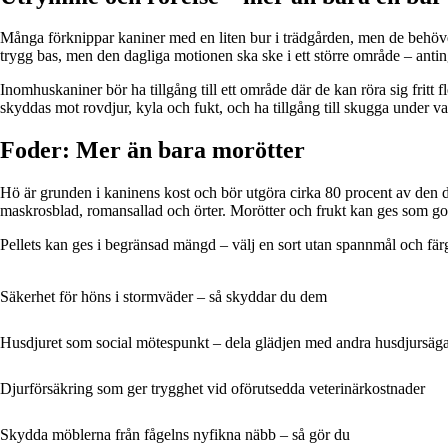
Många förknippar kaniner med en liten bur i trädgården, men de behöver
trygg bas, men den dagliga motionen ska ske i ett större område – antin
Inomhuskaniner bör ha tillgång till ett område där de kan röra sig fritt
skyddas mot rovdjur, kyla och fukt, och ha tillgång till skugga under
Foder: Mer än bara morötter
Hö är grunden i kaninens kost och bör utgöra cirka 80 procent av den da
maskrosblad, romansallad och örter. Morötter och frukt kan ges som go
Pellets kan ges i begränsad mängd – välj en sort utan spannmål och färgä
Säkerhet för höns i stormväder – så skyddar du dem
Husdjuret som social mötespunkt – dela glädjen med andra husdjursäg
Djurförsäkring som ger trygghet vid oförutsedda veterinärkostnader
Skydda möblerna från fågelns nyfikna näbb – så gör du