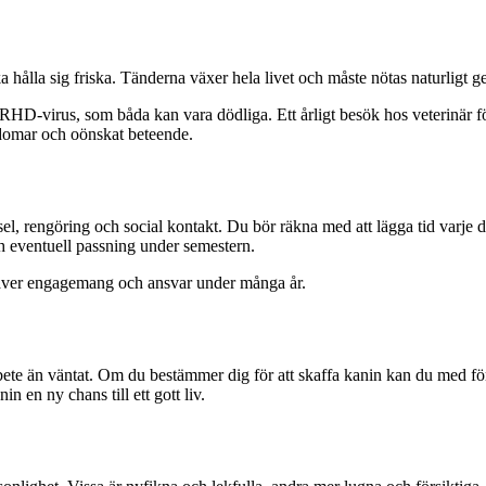
ka hålla sig friska. Tänderna växer hela livet och måste nötas naturli
irus, som båda kan vara dödliga. Ett årligt besök hos veterinär för häl
ukdomar och oönskat beteende.
l, rengöring och social kontakt. Du bör räkna med att lägga tid varje 
h eventuell passning under semestern.
m kräver engagemang och ansvar under många år.
te än väntat. Om du bestämmer dig för att skaffa kanin kan du med förde
in en ny chans till ett gott liv.