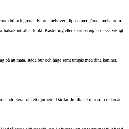
gt genom hö och grenar. Klorna behöver klippas med jämna mellanrum.
sokontroll är klokt. Kastrering eller sterilisering är också viktigt –
dag på att mata, städa bur och hage samt umgås med dina kaniner.
l adoptera från ett djurhem. Där får du ofta ett djur som redan är