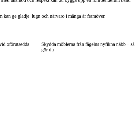
a. Med tålamod och respekt kan du bygga upp ett förtroendefullt band
som kan ge glädje, lugn och närvaro i många år framöver.
vid oförutsedda
Skydda möblerna från fågelns nyfikna näbb – så
gör du