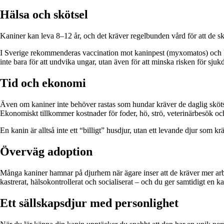
Hälsa och skötsel
Kaniner kan leva 8–12 år, och det kräver regelbunden vård för att de s
I Sverige rekommenderas vaccination mot kaninpest (myxomatos) och RHD-v
inte bara för att undvika ungar, utan även för att minska risken för sj
Tid och ekonomi
Även om kaniner inte behöver rastas som hundar kräver de daglig skötse
Ekonomiskt tillkommer kostnader för foder, hö, strö, veterinärbesök oc
En kanin är alltså inte ett “billigt” husdjur, utan ett levande djur so
Överväg adoption
Många kaniner hamnar på djurhem när ägare inser att de kräver mer arbe
kastrerat, hälsokontrollerat och socialiserat – och du ger samtidigt en kan
Ett sällskapsdjur med personlighet