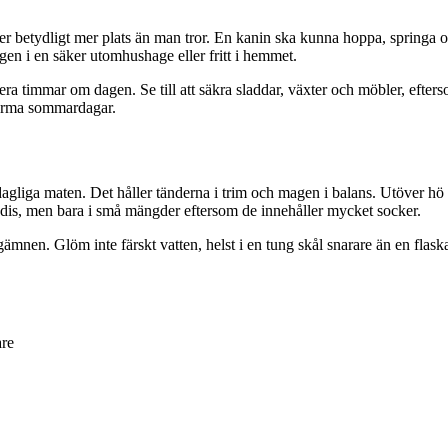
 betydligt mer plats än man tror. En kanin ska kunna hoppa, springa oc
gen i en säker utomhushage eller fritt i hemmet.
 flera timmar om dagen. Se till att säkra sladdar, växter och möbler, eft
 varma sommardagar.
gliga maten. Det håller tänderna i trim och magen i balans. Utöver hö sk
dis, men bara i små mängder eftersom de innehåller mycket socker.
mnen. Glöm inte färskt vatten, helst i en tung skål snarare än en flaska,
are