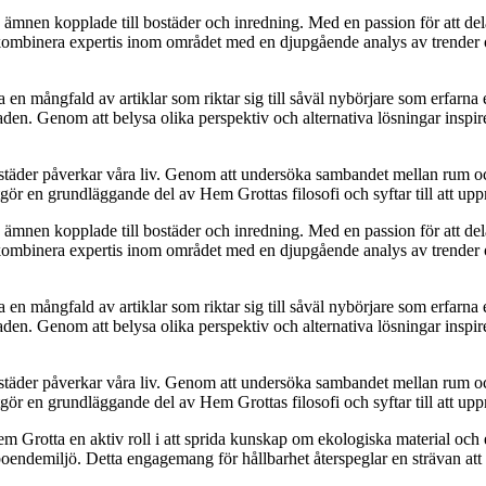
a ämnen kopplade till bostäder och inredning. Med en passion för att del
t kombinera expertis inom området med en djupgående analys av trender o
 mångfald av artiklar som riktar sig till såväl nybörjare som erfarna ent
en. Genom att belysa olika perspektiv och alternativa lösningar inspire
a bostäder påverkar våra liv. Genom att undersöka sambandet mellan rum 
ör en grundläggande del av Hem Grottas filosofi och syftar till att upp
a ämnen kopplade till bostäder och inredning. Med en passion för att del
t kombinera expertis inom området med en djupgående analys av trender o
 mångfald av artiklar som riktar sig till såväl nybörjare som erfarna ent
en. Genom att belysa olika perspektiv och alternativa lösningar inspire
a bostäder påverkar våra liv. Genom att undersöka sambandet mellan rum 
ör en grundläggande del av Hem Grottas filosofi och syftar till att upp
Hem Grotta en aktiv roll i att sprida kunskap om ekologiska material och 
boendemiljö. Detta engagemang för hållbarhet återspeglar en strävan att b