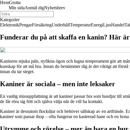
Hem
Grotta
Min sida
Anmäl dig
Nyhetsbrev
Kategorier
Elektronik
Pengar
Försäkring
Underhåll
Temperatur
Energi
Ljus
Handel
Ta
Funderar du på att skaffa en kanin? Här är
Kaninens mjuka päls, nyfikna ögon och lugna temperament gör att mång
kunskap för att må bra. Innan du bestämmer dig är det viktigt att förstå
innan du tar steget.
Kaniner är sociala – men inte leksaker
En vanlig missuppfattning är att kaniner passar bra som husdjur till små 
de får röra sig fritt och själva välja när de vill ha kontakt.
Kaniner är dessutom flockdjur och behöver sällskap av en artfrände. E
kaniner som passar ihop – ofta fungerar en kastrerad hane och en hona 
Utrymme och rörelse – mer än bara en bur