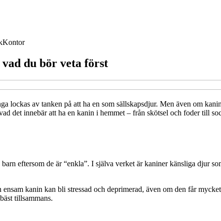
k
Kontor
 vad du bör veta först
a lockas av tanken på att ha en som sällskapsdjur. Men även om kanine
 vad det innebär att ha en kanin i hemmet – från skötsel och foder till 
barn eftersom de är “enkla”. I själva verket är kaniner känsliga djur som
n ensam kanin kan bli stressad och deprimerad, även om den får mycket
bäst tillsammans.