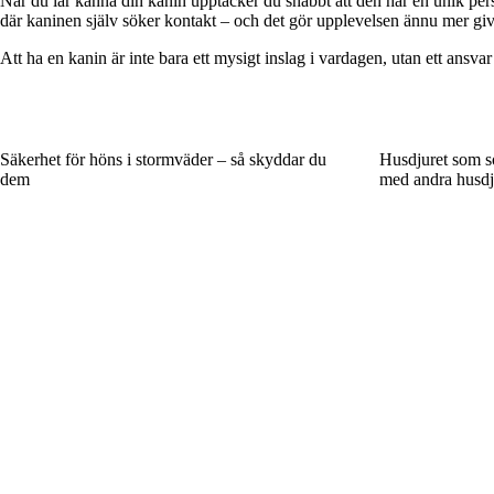
När du lär känna din kanin upptäcker du snabbt att den har en unik per
där kaninen själv söker kontakt – och det gör upplevelsen ännu mer gi
Att ha en kanin är inte bara ett mysigt inslag i vardagen, utan ett ans
Säkerhet för höns i stormväder – så skyddar du
Husdjuret som s
dem
med andra husdj