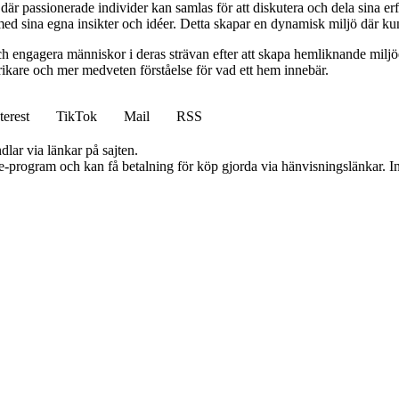
är passionerade individer kan samlas för att diskutera och dela sina erf
d sina egna insikter och idéer. Detta skapar en dynamisk miljö där kuns
ch engagera människor i deras strävan efter att skapa hemliknande miljö
 rikare och mer medveten förståelse för vad ett hem innebär.
terest
TikTok
Mail
RSS
dlar via länkar på sajten.
te-program och kan få betalning för köp gjorda via hänvisningslänkar. Inn