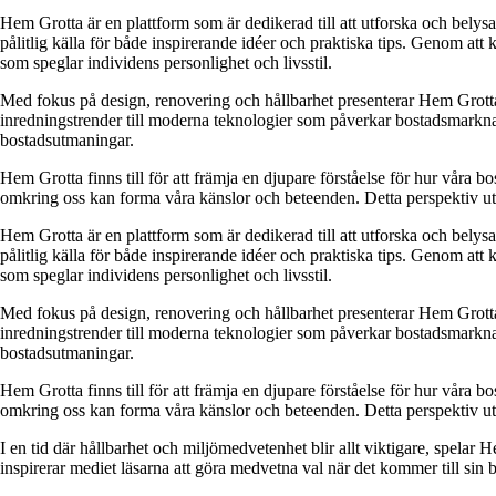
Hem Grotta är en plattform som är dedikerad till att utforska och belys
pålitlig källa för både inspirerande idéer och praktiska tips. Genom at
som speglar individens personlighet och livsstil.
Med fokus på design, renovering och hållbarhet presenterar Hem Grotta en
inredningstrender till moderna teknologier som påverkar bostadsmarknad
bostadsutmaningar.
Hem Grotta finns till för att främja en djupare förståelse för hur vår
omkring oss kan forma våra känslor och beteenden. Detta perspektiv utg
Hem Grotta är en plattform som är dedikerad till att utforska och belys
pålitlig källa för både inspirerande idéer och praktiska tips. Genom at
som speglar individens personlighet och livsstil.
Med fokus på design, renovering och hållbarhet presenterar Hem Grotta en
inredningstrender till moderna teknologier som påverkar bostadsmarknad
bostadsutmaningar.
Hem Grotta finns till för att främja en djupare förståelse för hur vår
omkring oss kan forma våra känslor och beteenden. Detta perspektiv utg
I en tid där hållbarhet och miljömedvetenhet blir allt viktigare, spelar 
inspirerar mediet läsarna att göra medvetna val när det kommer till sin 