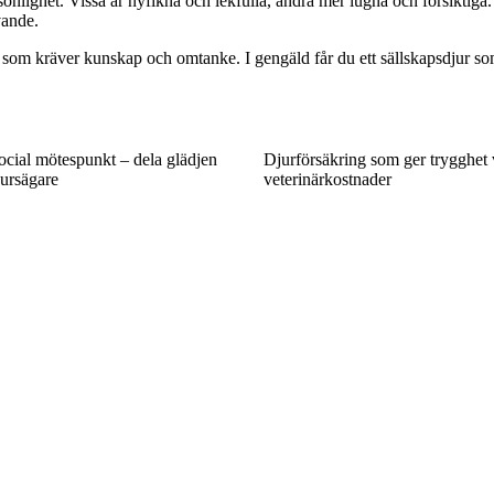
sonlighet. Vissa är nyfikna och lekfulla, andra mer lugna och försiktig
vande.
var som kräver kunskap och omtanke. I gengäld får du ett sällskapsdjur 
ocial mötespunkt – dela glädjen
Djurförsäkring som ger trygghet 
ursägare
veterinärkostnader