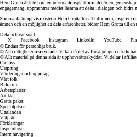
Hem Grotta är inte bara en informationsplattform; det är en gemenskap d
engagemang, uppmuntrar mediet läsarna att delta i dialogen och bidra me
Sammanfattningsvis existerar Hem Grotta för att informera, inspirera o
ämnen och en möjlighet att dela erfarenheter, bidrar Hem Grotta till en
Dela och var snäll
X
Facebook
Instagram
LinkedIn
YouTube
Pin
© Endast för personligt bruk.
© Alla rättigheter reserverade. Vi kan få del av försäljningen när du han
© Allt material på denna sida är upphovsrättsskyddat. Vi deltar i affilia
Om oss
Ursprung
Värderingar och uppdrag
Vårt folk
Bidra nu
Arbetsplatser
Artiklar
Gratis paket
Specialpriser
Uttalanden
Välj rätt
Förklaringar
Inspelningar
Intern navigering