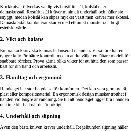
Kockknivar tillverkas vanligtvis i rostfritt stål, kolstål eller
damaskusstål. Rostfritt stål kräver minimalt underhåll och håller sig
snyggt, medan kolstål kan slipas mycket vasst men kräver mer skötsel.
Damaskusstål kombinerar skärpa med ett unikt mönster och högt
estetiskt värde.
2. Vikt och balans
En bra kockkniv ska kännas balanserad i handen. Vissa föredrar en
tyngre kniv för bättre kontroll, medan andra väljer en lättare modell för
snabbare rörelser. Prova gärna olika vikter för att hitta den som passar
bäst för din hand och arbetsstil.
3. Handtag och ergonomi
Handtaget har stor betydelse för komforten. Det kan vara gjort av trä,
plast eller kompositmaterial. En ergonomisk design minskar trötthet i
handen vid längre användning. Se till att handtaget ligger bra i handen
och inte blir halt när det är fuktigt.
4. Underhåll och slipning
Även den bästa kniven kräver underhåll. Regelbunden slipning håller