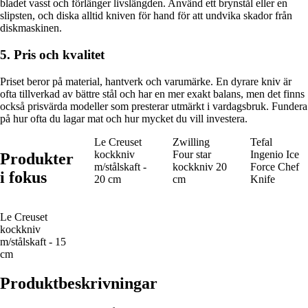
bladet vasst och förlänger livslängden. Använd ett brynstål eller en
slipsten, och diska alltid kniven för hand för att undvika skador från
diskmaskinen.
5. Pris och kvalitet
Priset beror på material, hantverk och varumärke. En dyrare kniv är
ofta tillverkad av bättre stål och har en mer exakt balans, men det finns
också prisvärda modeller som presterar utmärkt i vardagsbruk. Fundera
på hur ofta du lagar mat och hur mycket du vill investera.
Le Creuset
Zwilling
Tefal
kockkniv
Four star
Ingenio Ice
Produkter
m/stålskaft -
kockkniv 20
Force Chef
i fokus
20 cm
cm
Knife
Le Creuset
kockkniv
m/stålskaft - 15
cm
Produktbeskrivningar