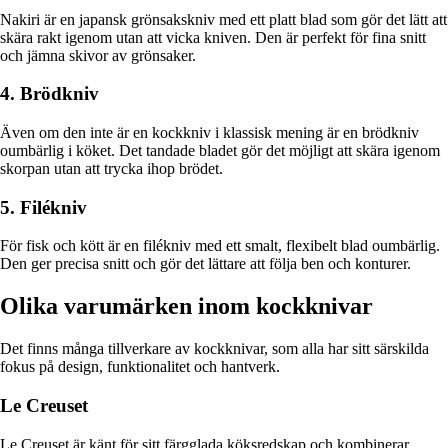
Nakiri är en japansk grönsakskniv med ett platt blad som gör det lätt att
skära rakt igenom utan att vicka kniven. Den är perfekt för fina snitt
och jämna skivor av grönsaker.
4. Brödkniv
Även om den inte är en kockkniv i klassisk mening är en brödkniv
oumbärlig i köket. Det tandade bladet gör det möjligt att skära igenom
skorpan utan att trycka ihop brödet.
5. Filékniv
För fisk och kött är en filékniv med ett smalt, flexibelt blad oumbärlig.
Den ger precisa snitt och gör det lättare att följa ben och konturer.
Olika varumärken inom kockknivar
Det finns många tillverkare av kockknivar, som alla har sitt särskilda
fokus på design, funktionalitet och hantverk.
Le Creuset
Le Creuset är känt för sitt färgglada köksredskap och kombinerar