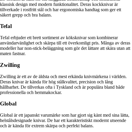
klassisk design med modern funktionalitet. Deras kockknivar är
tillverkade i rostfritt stål och har ergonomiska handtag som ger ett
säkert grepp och bra balans.
Tefal
Tefal erbjuder ett brett sortiment av köksknivar som kombinerar
användarvänlighet och skärpa till ett överkomligt pris. Många av deras
modeller har non-stick-beläggning som gör det lättare att skära utan att
maten fastnar.
Zwilling
Zwilling är ett av de äldsta och mest erkända knivmärkena i världen.
Deras knivar är kända för hög stålkvalitet, precision och lång
hållbarhet. De tillverkas ofta i Tyskland och är populära bland både
professionella och hemmakockar.
Global
Global är ett japanskt varumärke som har gjort sig känt med sina lätta,
helstålsdesignade knivar. De har ett karakteristiskt modernt utseende
och är kända för extrem skärpa och perfekt balans.