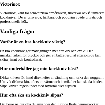
Victorinox
Victorinox, känt för schweiziska armékniven, tillverkar också utmärkta
kockknivar. De är prisvärda, hållbara och populära i både privata och
professionella kök.
Vanliga frågor
Varför är en bra kockkniv viktig?
En bra kockkniv gör matlagningen mer effektiv och exakt. Den
minskar risken för olyckor och ger ett bättre resultat eftersom du kan
skära jämnt och kontrollerat.
Hur underhåller jag min kockkniv bäst?
Diska kniven för hand direkt efter användning och torka den noggrant.
Undvik diskmaskin, eftersom värme och kemikalier kan skada bladet.
Slipa kniven regelbundet med brynstål eller slipsten.
Hur ofta ska en kockkniv slipas?
Det beror på hur ofta du använder den. För de flesta hemmakockar