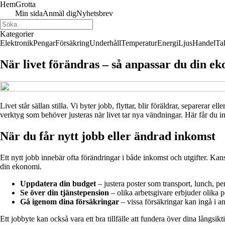
Hem
Grotta
Min sida
Anmäl dig
Nyhetsbrev
Kategorier
Elektronik
Pengar
Försäkring
Underhåll
Temperatur
Energi
Ljus
Handel
Ta
När livet förändras – så anpassar du din e
Livet står sällan stilla. Vi byter jobb, flyttar, blir föräldrar, separera
verktyg som behöver justeras när livet tar nya vändningar. Här får du i
När du får nytt jobb eller ändrad inkomst
Ett nytt jobb innebär ofta förändringar i både inkomst och utgifter. Kansk
din ekonomi.
Uppdatera din budget
– justera poster som transport, lunch, pe
Se över din tjänstepension
– olika arbetsgivare erbjuder olika pe
Gå igenom dina försäkringar
– vissa försäkringar kan ingå i a
Ett jobbyte kan också vara ett bra tillfälle att fundera över dina långsikti