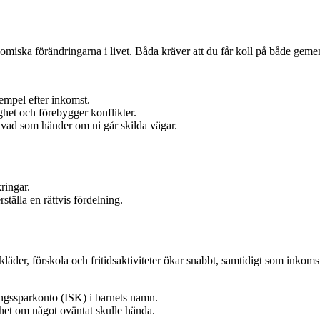
konomiska förändringarna i livet. Båda kräver att du får koll på både ge
empel efter inkomst.
het och förebygger konflikter.
 vad som händer om ni går skilda vägar.
ringar.
ställa en rättvis fördelning.
läder, förskola och fritidsaktiviteter ökar snabbt, samtidigt som inkoms
ringssparkonto (ISK) i barnets namn.
gghet om något oväntat skulle hända.