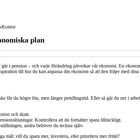
k
Kontor
konomiska plan
r eller går i pension – och varje förändring påverkar vår ekonomi. En ekon
nspiration till hur du kan anpassa din ekonomi så att den följer med din
e får du högre lön, men längre pendlingstid. Eller så går du ner i arbetsti
nsion och skatt.
nsionslösningar. Kontrollera att du fortsätter spara tillräckligt.
nställningen, andra behöver du teckna själv.
ga mål: vill du spara mer, investera, eller prioritera mer fritid?