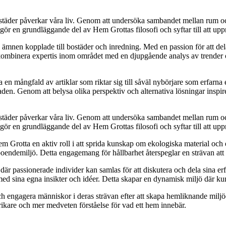
a bostäder påverkar våra liv. Genom att undersöka sambandet mellan rum 
ör en grundläggande del av Hem Grottas filosofi och syftar till att upp
a ämnen kopplade till bostäder och inredning. Med en passion för att del
t kombinera expertis inom området med en djupgående analys av trender o
 mångfald av artiklar som riktar sig till såväl nybörjare som erfarna ent
en. Genom att belysa olika perspektiv och alternativa lösningar inspire
a bostäder påverkar våra liv. Genom att undersöka sambandet mellan rum 
ör en grundläggande del av Hem Grottas filosofi och syftar till att upp
Hem Grotta en aktiv roll i att sprida kunskap om ekologiska material och 
boendemiljö. Detta engagemang för hållbarhet återspeglar en strävan att b
är passionerade individer kan samlas för att diskutera och dela sina erf
d sina egna insikter och idéer. Detta skapar en dynamisk miljö där kuns
ch engagera människor i deras strävan efter att skapa hemliknande miljö
 rikare och mer medveten förståelse för vad ett hem innebär.