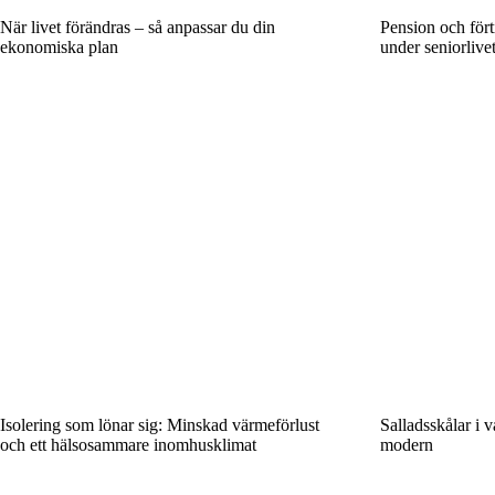
När livet förändras – så anpassar du din
Pension och fört
ekonomiska plan
under seniorlive
Isolering som lönar sig: Minskad värmeförlust
Salladsskålar i v
och ett hälsosammare inomhusklimat
modern