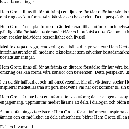
bostadsutmaningar.
Hem Grotta finns till för att främja en djupare förståelse för hur vår
omkring oss kan forma våra känslor och beteenden. Detta perspektiv utg
Hem Grotta är en plattform som är dedikerad till att utforska och belys
pålitlig källa för både inspirerande idéer och praktiska tips. Genom at
som speglar individens personlighet och livsstil.
Med fokus på design, renovering och hållbarhet presenterar Hem Grotta en
inredningstrender till moderna teknologier som påverkar bostadsmarknad
bostadsutmaningar.
Hem Grotta finns till för att främja en djupare förståelse för hur vår
omkring oss kan forma våra känslor och beteenden. Detta perspektiv utg
I en tid där hållbarhet och miljömedvetenhet blir allt viktigare, spelar 
inspirerar mediet läsarna att göra medvetna val när det kommer till sin 
Hem Grotta är inte bara en informationsplattform; det är en gemenskap d
engagemang, uppmuntrar mediet läsarna att delta i dialogen och bidra me
Sammanfattningsvis existerar Hem Grotta för att informera, inspirera o
ämnen och en möjlighet att dela erfarenheter, bidrar Hem Grotta till en
Dela och var snäll