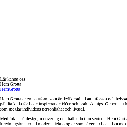
Lär känna oss
Hem Grotta
Hem
Grotta
Hem Grotta är en plattform som är dedikerad till att utforska och belys
pålitlig källa för både inspirerande idéer och praktiska tips. Genom at
som speglar individens personlighet och livsstil.
Med fokus på design, renovering och hållbarhet presenterar Hem Grotta en
inredningstrender till moderna teknologier som påverkar bostadsmarknad