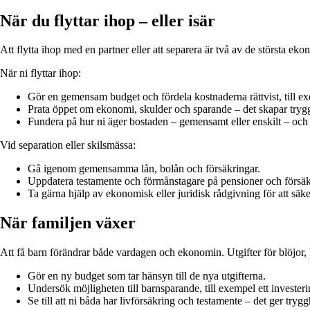
När du flyttar ihop – eller isär
Att flytta ihop med en partner eller att separera är två av de största e
När ni flyttar ihop:
Gör en gemensam budget och fördela kostnaderna rättvist, till ex
Prata öppet om ekonomi, skulder och sparande – det skapar trygg
Fundera på hur ni äger bostaden – gemensamt eller enskilt – och
Vid separation eller skilsmässa:
Gå igenom gemensamma lån, bolån och försäkringar.
Uppdatera testamente och förmånstagare på pensioner och försäk
Ta gärna hjälp av ekonomisk eller juridisk rådgivning för att säker
När familjen växer
Att få barn förändrar både vardagen och ekonomin. Utgifter för blöjor, k
Gör en ny budget som tar hänsyn till de nya utgifterna.
Undersök möjligheten till barnsparande, till exempel ett investe
Se till att ni båda har livförsäkring och testamente – det ger try