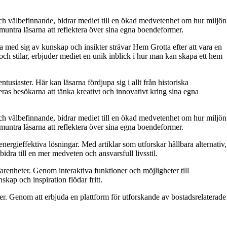
och välbefinnande, bidrar mediet till en ökad medvetenhet om hur miljön
muntra läsarna att reflektera över sina egna boendeformer.
a med sig av kunskap och insikter strävar Hem Grotta efter att vara en
ch stilar, erbjuder mediet en unik inblick i hur man kan skapa ett hem
usiaster. Här kan läsarna fördjupa sig i allt från historiska
ras besökarna att tänka kreativt och innovativt kring sina egna
och välbefinnande, bidrar mediet till en ökad medvetenhet om hur miljön
muntra läsarna att reflektera över sina egna boendeformer.
energieffektiva lösningar. Med artiklar som utforskar hållbara alternativ,
idra till en mer medveten och ansvarsfull livsstil.
arenheter. Genom interaktiva funktioner och möjligheter till
kap och inspiration flödar fritt.
er. Genom att erbjuda en plattform för utforskande av bostadsrelaterade